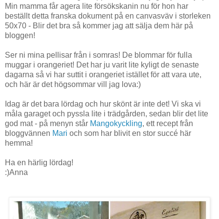
Min mamma får agera lite försökskanin nu för hon har
beställt detta franska dokument på en canvasväv i storleken
50x70 - Blir det bra så kommer jag att sälja dem här på
bloggen!
Ser ni mina pellisar från i somras! De blommar för fulla
muggar i orangeriet! Det har ju varit lite kyligt de senaste
dagarna så vi har suttit i orangeriet istället för att vara ute,
och här är det högsommar vill jag lova:)
Idag är det bara lördag och hur skönt är inte det! Vi ska vi
måla garaget och pyssla lite i trädgården, sedan blir det lite
god mat - på menyn står
Mangokyckling
, ett recept från
bloggvännen
Mari
och som har blivit en stor succé här
hemma!
Ha en härlig lördag!
:)Anna