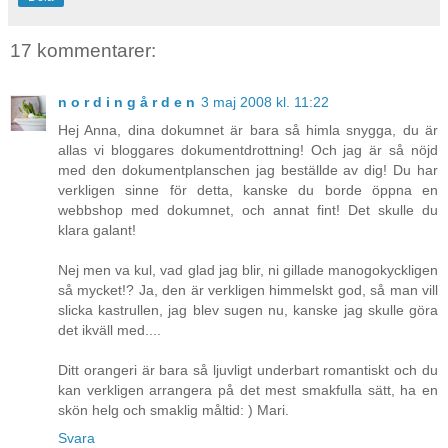
17 kommentarer:
n o r d i n g å r d e n
3 maj 2008 kl. 11:22
Hej Anna, dina dokumnet är bara så himla snygga, du är
allas vi bloggares dokumentdrottning! Och jag är så nöjd
med den dokumentplanschen jag beställde av dig! Du har
verkligen sinne för detta, kanske du borde öppna en
webbshop med dokumnet, och annat fint! Det skulle du
klara galant!
Nej men va kul, vad glad jag blir, ni gillade manogokyckligen
så mycket!? Ja, den är verkligen himmelskt god, så man vill
slicka kastrullen, jag blev sugen nu, kanske jag skulle göra
det ikväll med....
Ditt orangeri är bara så ljuvligt underbart romantiskt och du
kan verkligen arrangera på det mest smakfulla sätt, ha en
skön helg och smaklig måltid: ) Mari.
Svara