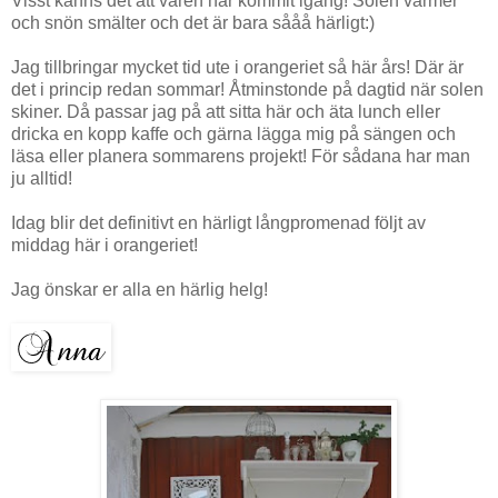
Visst känns det att våren har kommit igång! Solen värmer
och snön smälter och det är bara sååå härligt:)
Jag tillbringar mycket tid ute i orangeriet så här års! Där är
det i princip redan sommar! Åtminstonde på dagtid när solen
skiner. Då passar jag på att sitta här och äta lunch eller
dricka en kopp kaffe och gärna lägga mig på sängen och
läsa eller planera sommarens projekt! För sådana har man
ju alltid!
Idag blir det definitivt en härligt långpromenad följt av
middag här i orangeriet!
Jag önskar er alla en härlig helg!