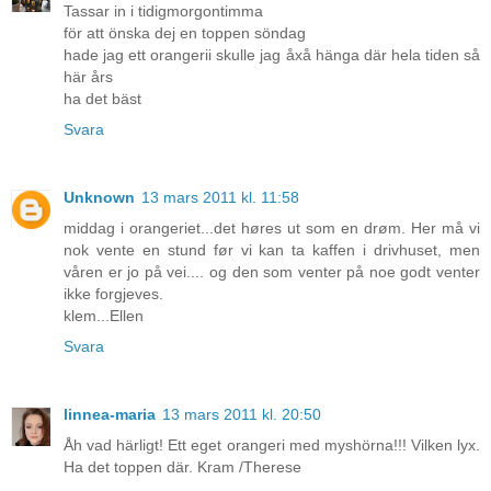
Tassar in i tidigmorgontimma
för att önska dej en toppen söndag
hade jag ett orangerii skulle jag åxå hänga där hela tiden så
här års
ha det bäst
Svara
Unknown
13 mars 2011 kl. 11:58
middag i orangeriet...det høres ut som en drøm. Her må vi
nok vente en stund før vi kan ta kaffen i drivhuset, men
våren er jo på vei.... og den som venter på noe godt venter
ikke forgjeves.
klem...Ellen
Svara
linnea-maria
13 mars 2011 kl. 20:50
Åh vad härligt! Ett eget orangeri med myshörna!!! Vilken lyx.
Ha det toppen där. Kram /Therese